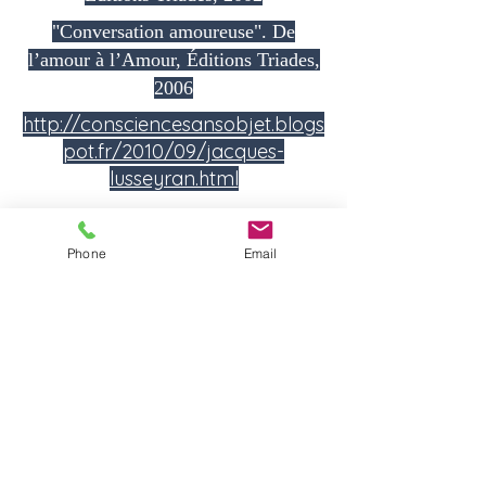
"Conversation amoureuse". De
l’amour à l’Amour, Éditions Triades,
2006
http://consciencesansobjet.blogs
pot.fr/2010/09/jacques-
lusseyran.html
Phone
Email
John Perkins
Enseignements Chamaniques
Le Voyage Astal
http://www.johnperkins.org/books/
http://www.johnperkins.org/