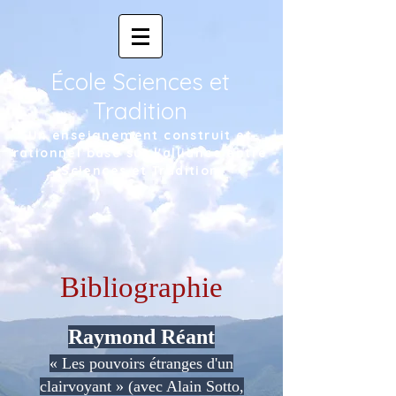
École Sciences et
Tradition
Un enseignement construit et
rationnel basé sur l'alliance entre
Sciences et Tradition
Bibliographie
Raymond Réant
« Les pouvoirs étranges d'un
clairvoyant » (avec Alain Sotto,