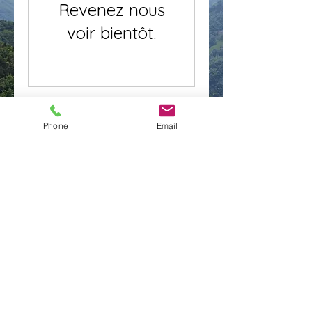
Revenez nous
voir bientôt.
École Sciences &
Phone
Email
Traditions
Claude Lefebvre
clefebvres@gmail.com
145, chemin des Courtioux
38680 St-André-en-Royans
Mentions légales
Politiques de confidentialité
© 2025 Ecole Sciences &
Traditions