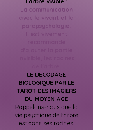
l'arbre visible :
La communication
avec le vivant et la
parapsychologie.
Il est vivement
recommandé
d'ajouter la partie
invisible, les racines
de l'arbre
LE DECODAGE
BIOLOGIQUE PAR LE
TAROT DES IMAGIERS
DU MOYEN AGE
Rappelons-nous que la
vie psychique de l'arbre
est dans ses racines.