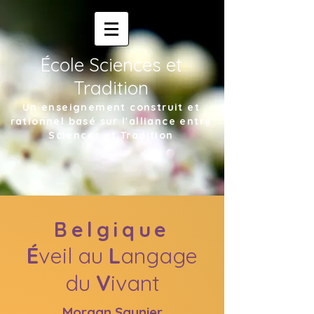
École Sciences et
Tradition
Un enseignement construit et
rationnel basé sur l'alliance entre
Sciences et Tradition
Belgique
É
veil au
L
angage
du
V
ivant
Morgan Saunier