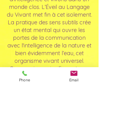
monde clos. L’Éveil au Langage
du Vivant met fin à cet isolement.
La pratique des sens subtils crée
un état mental qui ouvre les
portes de la communication
avec l'intelligence de la nature et
bien évidemment l’eau, cet
organisme vivant universel.
Communiquer signifie partager
des informations, et surtout met
Phone
Email
fin à notre solitude.
L’éveil des facultés
parapsychiques
Privés de communication avec
les créatures de la planète, nous
avons perdu l’héritage, les