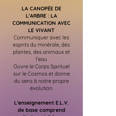
LA CANOPÉE DE
L'ARBRE : LA
COMMUNICATION AVEC
LE VIVANT
Communiquer avec les
esprits du minérale, des
plantes, des animaux et
l’eau
Ouvre le Corps Spirituel
sur le Cosmos et donne
du sens à notre propre
évolution.
L'enseignement E.L.V.
de base comprend