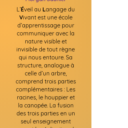
L’
É
veil au
L
angage du
V
ivant est une école
d’apprentissage pour
communiquer avec la
nature visible et
invisible de tout règne
qui nous entoure.
Sa
structure, analogue à
celle d’un arbre,
comprend trois parties
complémentaires :
Les
racines, le houppier et
la canopée.
La fusion
des trois parties en un
seul enseignement